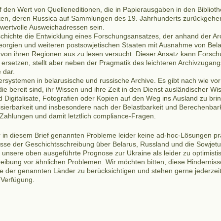
den Wert von Quelleneditionen, die in Papierausgaben in den Biblioth
ken, deren Russica auf Sammlungen des 19. Jahrhunderts zurückgehen 
r wertvolle Ausweichadressen sein.
chichte die Entwicklung eines Forschungsansatzes, der anhand der Arch
Georgien und weiteren postsowjetischen Staaten mit Ausnahme von Bel
 von ihren Regionen aus zu lesen versucht. Dieser Ansatz kann Forsch
ersetzen, stellt aber neben der Pragmatik des leichteren Archivzugang
 dar.
ersystemen in belarusische und russische Archive. Es gibt nach wie vo
e bereit sind, ihr Wissen und ihre Zeit in den Dienst ausländischer Wis
 Digitalisate, Fotografien oder Kopien auf den Weg ins Ausland zu bring
isierbarkeit und insbesondere nach der Belastbarkeit und Berechenbar
Zahlungen und damit letztlich compliance-Fragen.
r in diesem Brief genannten Probleme leider keine ad-hoc-Lösungen prä
resse der Geschichtsschreibung über Belarus, Russland und die Sowjetu
h unsere oben ausgeführte Prognose zur Ukraine als leider zu optimisti
eibung vor ähnlichen Problemen. Wir möchten bitten, diese Hindernis
e der genannten Länder zu berücksichtigen und stehen gerne jederzeit
 Verfügung.