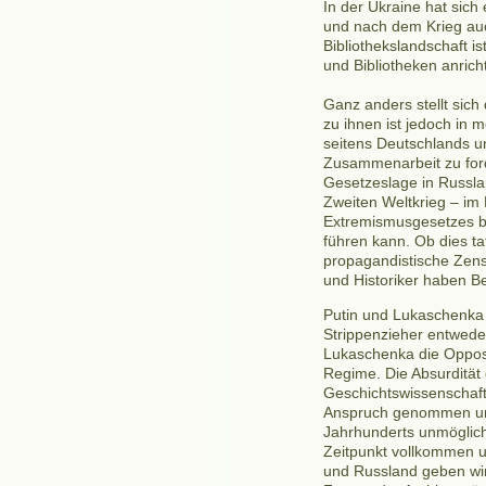
In der Ukraine hat sich
und nach dem Krieg auch
Bibliothekslandschaft 
und Bibliotheken anrich
Ganz anders stellt sich
zu ihnen ist jedoch in 
seitens Deutschlands u
Zusammenarbeit zu for
Gesetzeslage in Russl
Zweiten Weltkrieg – i
Extremismusgesetzes be
führen kann. Ob dies ta
propagandistische Zens
und Historiker haben Be
Putin und Lukaschenka 
Strippenzieher entweder
Lukaschenka die Opposit
Regime. Die Absurdität
Geschichtswissenschaft
Anspruch genommen und 
Jahrhunderts unmö
gli
Zeitpunkt vollkommen u
und Russland geben wird