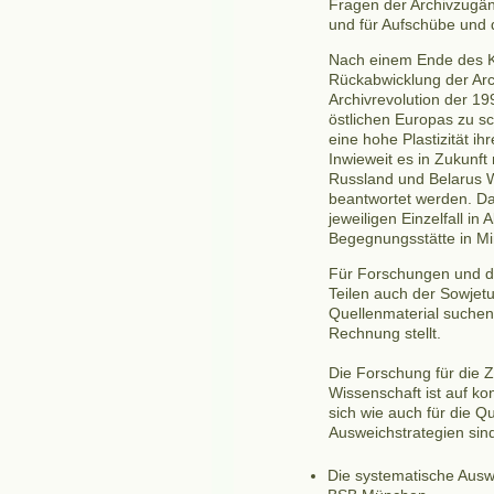
Fragen der Archivzugän
und für Aufschübe und 
Nach einem Ende des Kr
Rückabwicklung der Arch
Archivrevolution der 19
östlichen Europas zu s
eine hohe Plastizität i
Inwieweit es in Zukunft
Russland und Belarus W
beantwortet werden. Da
jeweiligen Einzelfall i
Begegnungsstätte in Min
Für Forschungen und da
Teilen auch der Sowje
Quellenmaterial suchen
Rechnung stellt.
Die Forschung für die Z
Wissenschaft ist auf ko
sich wie auch für die Qu
Ausweichstrategien sin
Die systematische Auswe