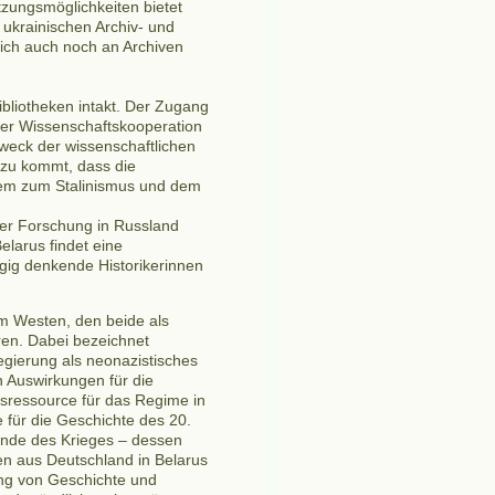
tzungsmöglichkeiten bietet
 ukrainischen Archiv- und
lich auch noch an Archiven
ibliotheken intakt. Der Zugang
ller Wissenschaftskooperation
weck der wissenschaftlichen
zu kommt, dass die
lem zum Stalinismus und dem
er Forschung in Russland
elarus findet eine
gig denkende Historikerinnen
m Westen, den beide als
ren. Dabei bezeichnet
Regierung als neonazistisches
n Auswirkungen für die
tsressource für das Regime in
 für die Geschichte des 20.
 Ende des Krieges – dessen
en aus Deutschland in Belarus
rung von Geschichte und