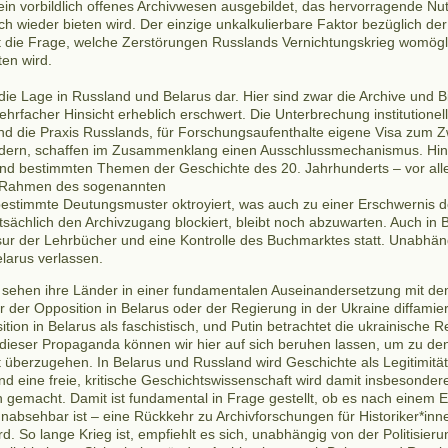
 ein vorbildlich offenes Archivwesen ausgebildet, das hervorragende Nu
 wieder bieten wird. Der einzige unkalkulierbare Faktor bezüglich der
ist die Frage, welche Zerstörungen Russlands Vernichtungskrieg womög
ten wird.
 die Lage in Russland und Belarus dar. Hier sind zwar die Archive und B
mehrfacher Hinsicht erheblich erschwert. Die Unterbrechung institutione
nd die Praxis Russlands, für Forschungsaufenthalte eigene Visa zum Z
dern, schaffen im Zusammenklang einen Ausschlussmechanismus. Hin
and bestimmten Themen der Geschichte des 20. Jahrhunderts – vor al
m Rahmen des sogenannten
stimmte Deutungsmuster oktroyiert, was auch zu einer Erschwernis d
tsächlich den Archivzugang blockiert, bleibt noch abzuwarten. Auch in B
ur der Lehrbücher und eine Kontrolle des Buchmarktes statt. Unabhän
larus verlassen.
sehen ihre Länder in einer fundamentalen Auseinandersetzung mit de
 der Opposition in Belarus oder der Regierung in der Ukraine diffamie
ion in Belarus als faschistisch, und Putin betrachtet die ukrainische 
 dieser Propaganda können wir hier auf sich beruhen lassen, um zu de
 überzugehen. In Belarus und Russland wird Geschichte als Legitimitä
eine freie, kritische Geschichtswissenschaft wird damit insbesondere
ch gemacht. Damit ist fundamental in Frage gestellt, ob es nach einem
nabsehbar ist – eine Rückkehr zu Archivforschungen für Historiker*inn
. So lange Krieg ist, empfiehlt es sich, unabhängig von der Politisie