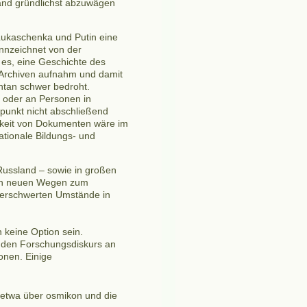
land gründlichst abzuwägen
Lukaschenka und Putin eine
ennzeichnet von der
 es, eine Geschichte des
n Archiven aufnahm und damit
entan schwer bedroht.
n oder an Personen in
punkt nicht abschließend
arkeit von Dokumenten wäre im
nationale Bildungs- und
Russland – sowie in großen
ach neuen Wegen zum
 erschwerten Umstände in
n keine Option sein.
r den Forschungsdiskurs an
ionen. Einige
, etwa über osmikon und die