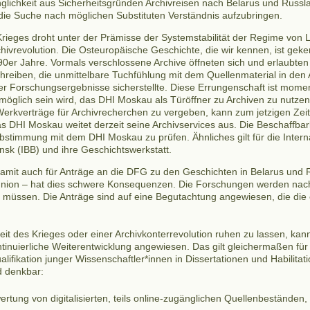
glichkeit aus Sicherheitsgründen Archivreisen nach Belarus und Russ
die Suche nach möglichen Substituten Verständnis aufzubringen.
ieges droht unter der Prämisse der Systemstabilität der Regime von 
ivrevolution. Die Osteuropäische Geschichte, die wir kennen, ist gek
90er Jahre. Vormals verschlossene Archive öffneten sich und erlaubten
chreiben, die unmittelbare Tuchfühlung mit dem Quellenmaterial in de
hrer Forschungsergebnisse sicherstellte. Diese Errungenschaft ist mom
 möglich sein wird, das DHI Moskau als Türöffner zu Archiven zu nutze
erkverträge für Archivrecherchen zu vergeben, kann zum jetzigen Zeit
s DHI Moskau weitet derzeit seine Archivservices aus. Die Beschaffb
n Abstimmung mit dem DHI Moskau zu prüfen. Ähnliches gilt für die Inter
sk (IBB) und ihre Geschichtswerkstatt.
mit auch für Anträge an die DFG zu den Geschichten in Belarus und 
tunion – hat dies schwere Konsequenzen. Die Forschungen werden n
 müssen. Die Anträge sind auf eine Begutachtung angewiesen, die die
eit des Krieges oder einer Archivkonterrevolution ruhen zu lassen, kan
ntinuierliche Weiterentwicklung angewiesen. Das gilt gleichermaßen fü
alifikation junger Wissenschaftler*innen in Dissertationen und Habilitat
d denkbar:
rtung von digitalisierten, teils online-zugänglichen Quellenbeständen