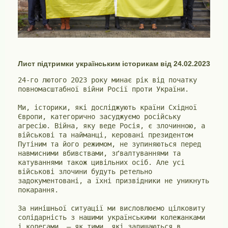
Лист підтримки українським історикам від 24.02.2023
24-го лютого 2023 року минає рік від початку 
повномасштабної війни Росії проти України.

Ми, історики, які досліджують країни Східної 
Європи, категорично засуджуємо російську 
агресію. Війна, яку веде Росія, є злочинною, а 
військові та найманці, керовані президентом 
Путіним та його режимом, не зупиняються перед 
навмисними вбивствами, зґвалтуваннями та 
катуваннями також цивільних осіб. Але усі 
військові злочини будуть ретельно 
задокументовані, а їхні призвідники не уникнуть 
покарання.

За нинішньої ситуації ми висловлюємо цілковиту 
солідарність з нашими українськими колежанками 
і колегами, – як тими, які залишаються в 