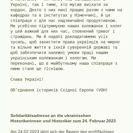
Україні, так і тими, хто мусив виїхати за 
кордон. Дехто з них нині працює разом з нами на 
кафедрах та в інститутах у Німеччині, й ця 
співпраця є для нас надзвичайно продуктивною. 
Ми усебічно підтримуємо наших колежанок і колег 
у цей важкий для них час, сповнений тривог і 
страждань. Ми й надалі докладатимемо усіх 
зусиль, щоб захистити права українців на мирне 
та вільне життя в їхній суверенній державі та 
щоб забезпечити належні умови праці нашим 
українським колежанкам і колегам. Ми 
переконані, що в майбутньому наша співпраця з 
ними стане ще тіснішою.

Слава Україні!

Solidaritätsadresse an die ukrainischen
Historikerinnen und Historiker zum 24. Februar 2023
Am 24.02.2023 jährt sich der Beginn des großflächigen